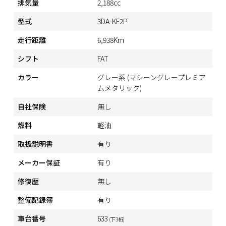
排気量
2,188cc
型式
3DA-KF2P
走行距離
6,938Km
シフト
FAT
カラー
グレー系 (マシーングレープレミア
ムメタリック)
自社保険
無し
燃料
軽油
取扱説明書
有り
メーカー保証
有り
修復歴
無し
整備記録簿
有り
車台番号
633
(下3桁)