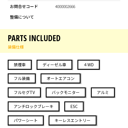
お問合せコード
4000002666
整備について
PARTS INCLUDED
装備仕様
禁煙車
ディーゼル車
４WD
フル装備
オートエアコン
フルセグTV
バックモニター
アルミ
アンチロックブレーキ
ESC
パワーシート
キーレスエントリー