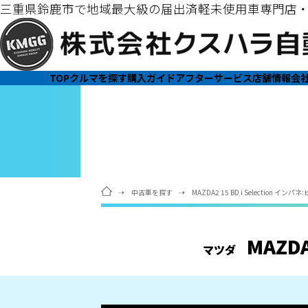
三重県鈴鹿市で地域最大級の届出済軽未使用車専門店
TOP
クルマを探す
購入ガイド
アフターサービス
店舗情報
会
中古車を探す
MAZDA2 15 BD i Selection 
MAZD
マツダ