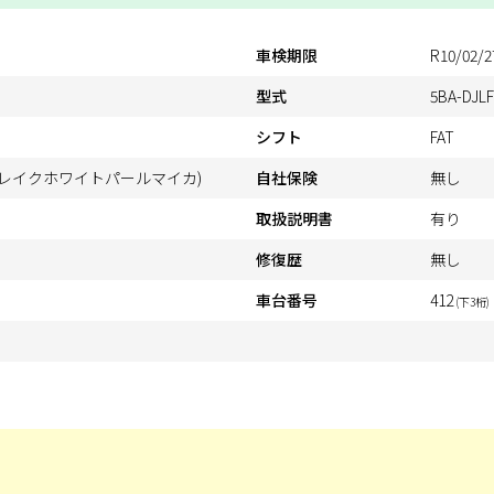
車検期限
R10/02/2
型式
5BA-DJL
シフト
FAT
フレイクホワイトパールマイカ)
自社保険
無し
取扱説明書
有り
修復歴
無し
車台番号
412
(下3桁)