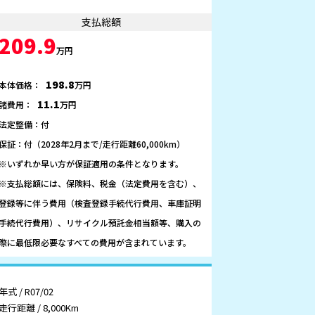
支払総額
209.9
万円
198.8
本体価格：
万円
11.1
諸費用：
万円
法定整備：付
保証：付（2028年2月まで/走行距離60,000km）
※いずれか早い方が保証適用の条件となります。
※支払総額には、保険料、税金（法定費用を含む）、
登録等に伴う費用（検査登録手続代行費用、車庫証明
手続代行費用）、リサイクル預託金相当額等、購入の
際に最低限必要なすべての費用が含まれています。
年式 / R07/02
走行距離 / 8,000Km