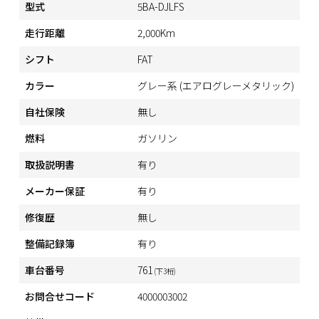
型式
5BA-DJLFS
走行距離
2,000Km
シフト
FAT
カラー
グレー系 (エアログレーメタリック)
自社保険
無し
燃料
ガソリン
取扱説明書
有り
メーカー保証
有り
修復歴
無し
整備記録簿
有り
車台番号
761
(下3桁)
お問合せコード
4000003002