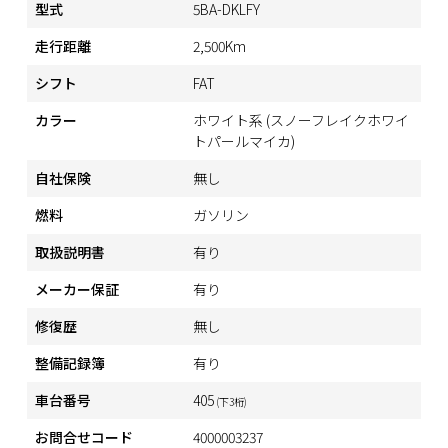
型式
5BA-DKLFY
走行距離
2,500Km
シフト
FAT
カラー
ホワイト系 (スノーフレイクホワイ
トパールマイカ)
自社保険
無し
燃料
ガソリン
取扱説明書
有り
メーカー保証
有り
修復歴
無し
整備記録簿
有り
車台番号
405
(下3桁)
お問合せコード
4000003237