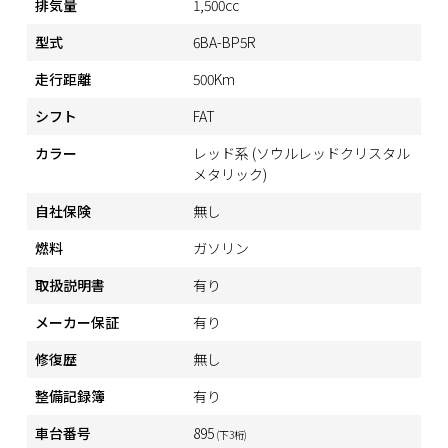
排気量
1,500cc
型式
6BA-BP5R
走行距離
500Km
シフト
FAT
カラー
レッド系 (ソウルレッドクリスタル
メタリック)
自社保険
無し
燃料
ガソリン
取扱説明書
有り
メーカー保証
有り
修復歴
無し
整備記録簿
有り
車台番号
895
(下3桁)