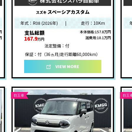
スペーシアカスタム
スズキ
年式：R08 (2026年)
|
走行：10Km
支払総額
円
本体価格:157.8万円
167.9
円
諸費用:10.1万円
万円
法定整備：付
保証：付（36ヵ月/走行距離60,000km）
VIEW MORE
目玉車
目玉