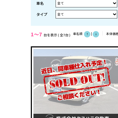
車名
タイプ
1～7
車名順
|
本体価
台を表示 ( 全7台 )
↑
↓