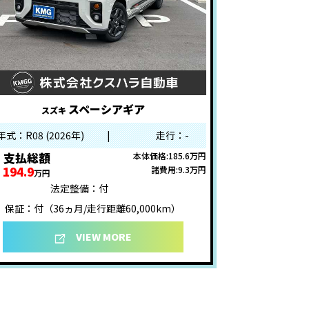
スペーシアギア
スズキ
年式：R08 (2026年)
|
走行：-
支払総額
本体価格:185.6万円
194.9
諸費用:9.3万円
万円
法定整備：付
保証：付（36ヵ月/走行距離60,000km）
VIEW MORE