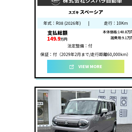
スペーシア
スズキ
年式：R08 (2026年)
|
走行：10Km
支払総額
本体価格:140.8万
149.9
諸費用:9.1万
万円
法定整備：付
保証：付（2029年2月まで/走行距離60,000km）
VIEW MORE