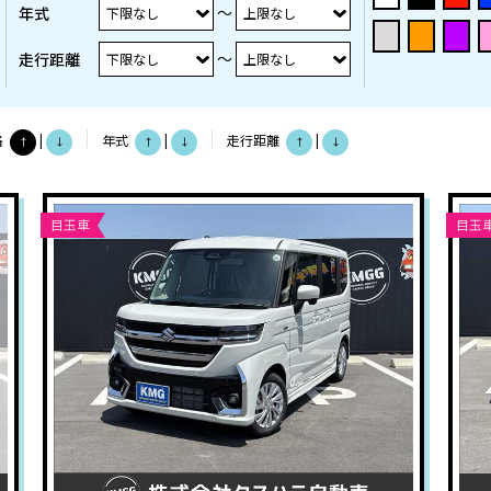
～
年式
～
走行距離
格
|
年式
|
走行距離
|
↑
↓
↑
↓
↑
↓
目玉車
目玉