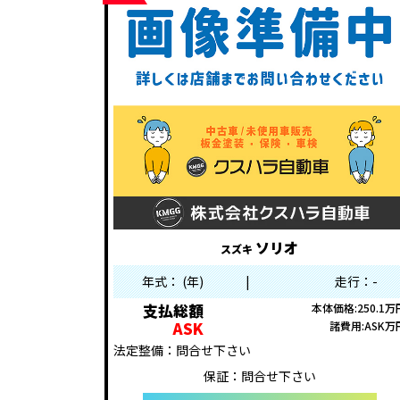
ソリオ
スズキ
年式： (年)
|
走行：-
支払総額
本体価格:250.1万
ASK
諸費用:ASK万
法定整備：問合せ下さい
保証：問合せ下さい