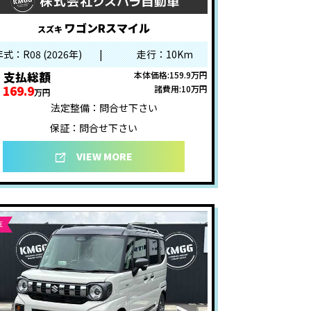
ワゴンRスマイル
スズキ
年式：R08 (2026年)
|
走行：10Km
支払総額
本体価格:159.9万円
169.9
諸費用:10万円
万円
法定整備：問合せ下さい
保証：問合せ下さい
VIEW MORE
車