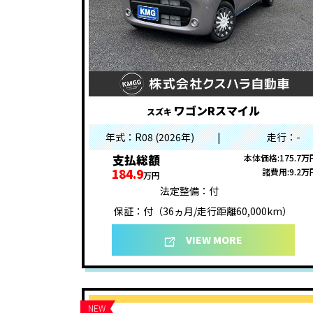
ワゴンRスマイル
スズキ
年式：R08 (2026年)
|
走行：-
支払総額
本体価格:175.7万
184.9
諸費用:9.2万
万円
法定整備：付
保証：付（36ヵ月/走行距離60,000km）
VIEW MORE
NEW