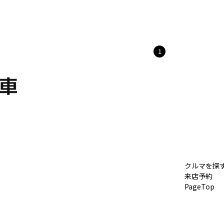
1
クルマを探
来店予約
PageTop