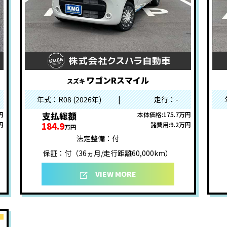
ワゴンRスマイル
スズキ
年式：R08 (2026年)
|
走行：-
支払総額
円
本体価格:175.7万円
184.9
円
諸費用:9.2万円
万円
法定整備：付
保証：付（36ヵ月/走行距離60,000km）
VIEW MORE